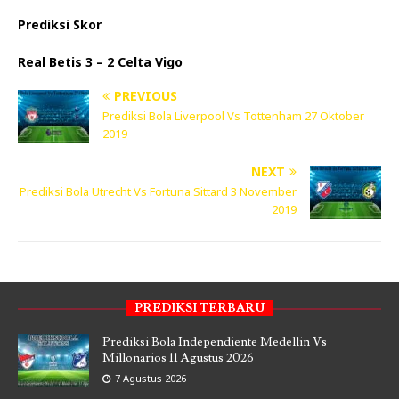
Prediksi Skor
Real Betis 3 – 2 Celta Vigo
PREVIOUS
Prediksi Bola Liverpool Vs Tottenham 27 Oktober
2019
NEXT
Prediksi Bola Utrecht Vs Fortuna Sittard 3 November
2019
PREDIKSI TERBARU
Prediksi Bola Independiente Medellin Vs
Millonarios 11 Agustus 2026
7 Agustus 2026