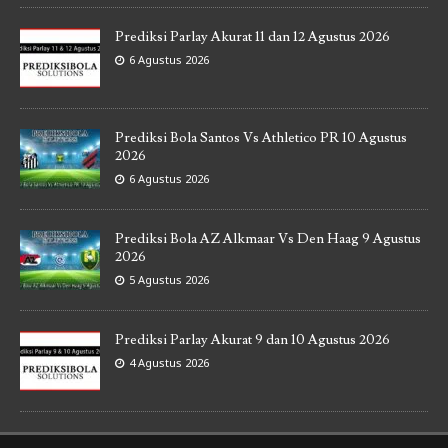
Prediksi Parlay Akurat 11 dan 12 Agustus 2026
6 Agustus 2026
Prediksi Bola Santos Vs Athletico PR 10 Agustus
2026
6 Agustus 2026
Prediksi Bola AZ Alkmaar Vs Den Haag 9 Agustus
2026
5 Agustus 2026
Prediksi Parlay Akurat 9 dan 10 Agustus 2026
4 Agustus 2026