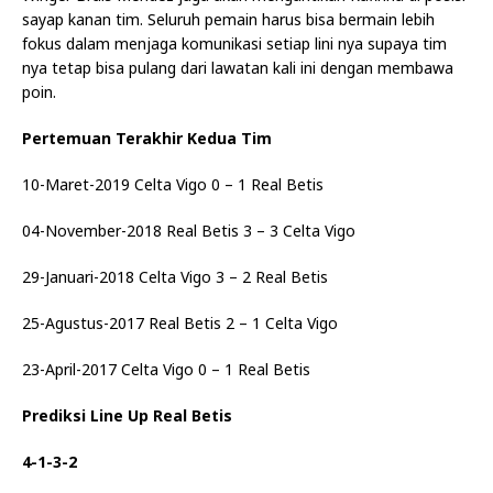
sayap kanan tim. Seluruh pemain harus bisa bermain lebih
fokus dalam menjaga komunikasi setiap lini nya supaya tim
nya tetap bisa pulang dari lawatan kali ini dengan membawa
poin.
Pertemuan Terakhir Kedua Tim
10-Maret-2019 Celta Vigo 0 – 1 Real Betis
04-November-2018 Real Betis 3 – 3 Celta Vigo
29-Januari-2018 Celta Vigo 3 – 2 Real Betis
25-Agustus-2017 Real Betis 2 – 1 Celta Vigo
23-April-2017 Celta Vigo 0 – 1 Real Betis
Prediksi Line Up Real Betis
4-1-3-2