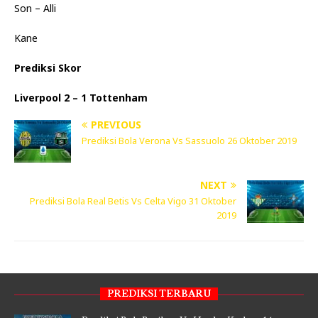
Son – Alli
Kane
Prediksi Skor
Liverpool 2 – 1 Tottenham
PREVIOUS
Prediksi Bola Verona Vs Sassuolo 26 Oktober 2019
NEXT
Prediksi Bola Real Betis Vs Celta Vigo 31 Oktober
2019
PREDIKSI TERBARU