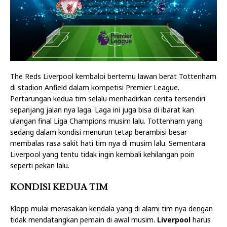
The Reds Liverpool kembaloi bertemu lawan berat Tottenham
di stadion Anfield dalam kompetisi Premier League.
Pertarungan kedua tim selalu menhadirkan cerita tersendiri
sepanjang jalan nya laga. Laga ini juga bisa di ibarat kan
ulangan final Liga Champions musim lalu. Tottenham yang
sedang dalam kondisi menurun tetap berambisi besar
membalas rasa sakit hati tim nya di musim lalu. Sementara
Liverpool yang tentu tidak ingin kembali kehilangan poin
seperti pekan lalu.
KONDISI KEDUA TIM
Klopp mulai merasakan kendala yang di alami tim nya dengan
tidak mendatangkan pemain di awal musim.
Liverpool
harus