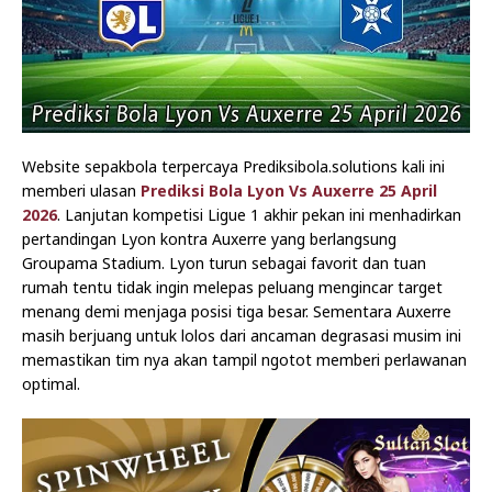
Website sepakbola terpercaya Prediksibola.solutions kali ini
memberi ulasan
Prediksi Bola Lyon Vs Auxerre 25 April
2026
. Lanjutan kompetisi Ligue 1 akhir pekan ini menhadirkan
pertandingan Lyon kontra Auxerre yang berlangsung
Groupama Stadium. Lyon turun sebagai favorit dan tuan
rumah tentu tidak ingin melepas peluang mengincar target
menang demi menjaga posisi tiga besar. Sementara Auxerre
masih berjuang untuk lolos dari ancaman degrasasi musim ini
memastikan tim nya akan tampil ngotot memberi perlawanan
optimal.