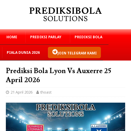
HOME
PREDIKSI PARLAY
PREDIKSI BOLA
PIALA DUNIA 2026
JOIN TELEGRAM KAMI
Prediksi Bola Lyon Vs Auxerre 25
April 2026
21 April 2026
thoast