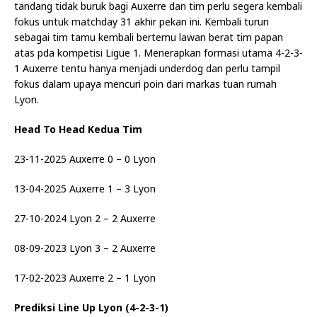
tandang tidak buruk bagi Auxerre dan tim perlu segera kembali
fokus untuk matchday 31 akhir pekan ini. Kembali turun
sebagai tim tamu kembali bertemu lawan berat tim papan
atas pda kompetisi Ligue 1. Menerapkan formasi utama 4-2-3-
1 Auxerre tentu hanya menjadi underdog dan perlu tampil
fokus dalam upaya mencuri poin dari markas tuan rumah
Lyon.
Head To Head Kedua Tim
23-11-2025 Auxerre 0 – 0 Lyon
13-04-2025 Auxerre 1 – 3 Lyon
27-10-2024 Lyon 2 – 2 Auxerre
08-09-2023 Lyon 3 – 2 Auxerre
17-02-2023 Auxerre 2 – 1 Lyon
Prediksi Line Up Lyon (4-2-3-1)