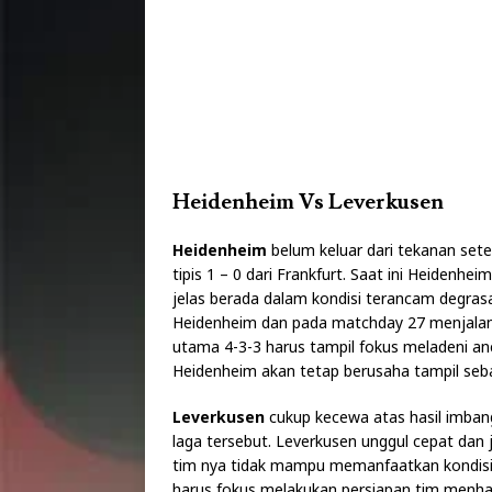
Heidenheim Vs Leverkusen
Heidenheim
belum keluar dari tekanan set
tipis 1 – 0 dari Frankfurt. Saat ini Heiden
jelas berada dalam kondisi terancam degrasas
Heidenheim dan pada matchday 27 menjalan
utama 4-3-3 harus tampil fokus meladeni an
Heidenheim akan tetap berusaha tampil sebai
Leverkusen
cukup kecewa atas hasil imba
laga tersebut. Leverkusen unggul cepat dan
tim nya tidak mampu memanfaatkan kondisi 
harus fokus melakukan persiapan tim menhad