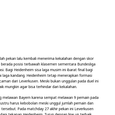
elah pekan lalu kembali menerima kekalahan dengan skor
heim berada posisi terbawah klasemen sementara Bundesliga
i. Bagi Heidenheim sisa laga musim ini ibarat final bagi
i laga kandang. Heidenheim tetap menerapkan formasi
caman dari Leverkusen. Meski bukan unggulan pada duel ini
k mungkin agar bisa terhindar dari kekalahan.
ng melawan Bayern karena sempat melawan 9 pemain pada
 justru harus kebobolan meski unggul jumlah pemain dan
tersebut. Pada matchday 27 akhir pekan ini Leverkusen
api tekanan Heidenheim. Turun dengan line up terbaik