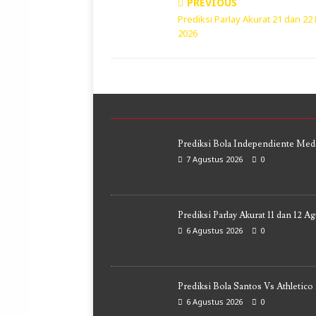
PREVIOUS
Prediksi Parlay Akurat 21 dan 22
2026
Prediksi Bola Independiente Mede
7 Agustus 2026
0
Prediksi Parlay Akurat 11 dan 12 A
6 Agustus 2026
0
Prediksi Bola Santos Vs Athletic
6 Agustus 2026
0