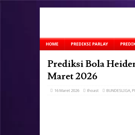
HOME
PREDIKSI PARLAY
PREDI
Prediksi Bola Heide
Maret 2026
16 Maret 2026
thoast
BUNDESLIGA
,
P