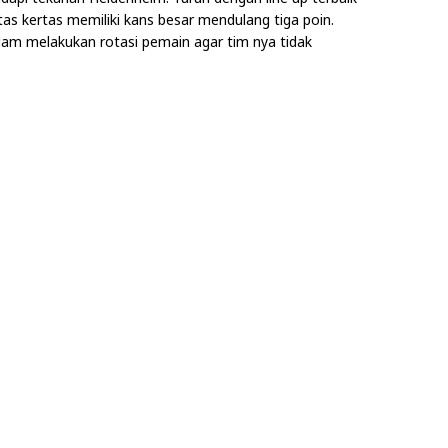
tas kertas memiliki kans besar mendulang tiga poin.
lam melakukan rotasi pemain agar tim nya tidak