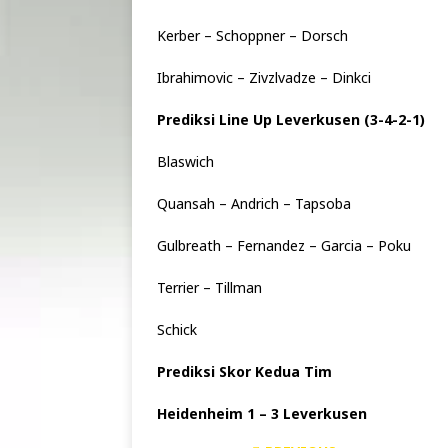
Kerber – Schoppner – Dorsch
Ibrahimovic – Zivzlvadze – Dinkci
Prediksi Line Up Leverkusen (3-4-2-1)
Blaswich
Quansah – Andrich – Tapsoba
Gulbreath – Fernandez – Garcia – Poku
Terrier – Tillman
Schick
Prediksi Skor Kedua Tim
Heidenheim 1 – 3 Leverkusen