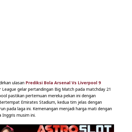
hadirkan ulasan
Prediksi Bola Arsenal Vs Liverpool 9
ier League gelar pertandingan Big Match pada matchday 21
erpool pastikan pertemuan mereka pekan ini dengan
Bertempat Emirates Stadium, kedua tim jelas dengan
run pada laga ini. Kemenangan menjadi harga mati dengan
 Inggris musim ini.