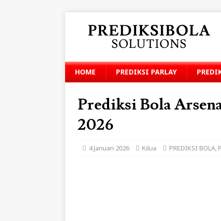
HOME
PREDIKSI PARLAY
PREDI
Prediksi Bola Arsena
2026
4 Januari 2026
Kilua
PREDIKSI BOLA
,