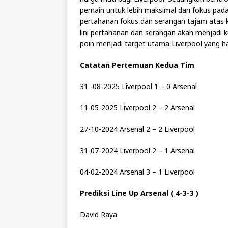
pemain untuk lebih maksimal dan fokus pada p
pertahanan fokus dan serangan tajam atas 
lini pertahanan dan serangan akan menjadi k
poin menjadi target utama Liverpool yang h
Catatan Pertemuan Kedua Tim
31 -08-2025 Liverpool 1 – 0 Arsenal
11-05-2025 Liverpool 2 – 2 Arsenal
27-10-2024 Arsenal 2 – 2 Liverpool
31-07-2024 Liverpool 2 – 1 Arsenal
04-02-2024 Arsenal 3 – 1 Liverpool
Prediksi Line Up Arsenal ( 4-3-3 )
David Raya