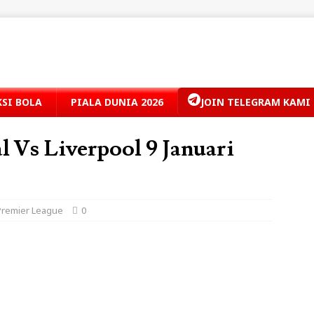
KSI BOLA
PIALA DUNIA 2026
JOIN TELEGRAM KAMI
l Vs Liverpool 9 Januari
Premier League
0