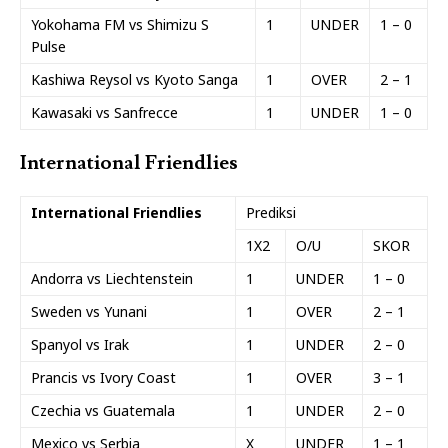
Yokohama FM vs Shimizu S
1
UNDER
1 – 0
Pulse
Kashiwa Reysol vs Kyoto Sanga
1
OVER
2 – 1
Kawasaki vs Sanfrecce
1
UNDER
1 – 0
International Friendlies
International Friendlies
Prediksi
1X2
O/U
SKOR
Andorra vs Liechtenstein
1
UNDER
1 – 0
Sweden vs Yunani
1
OVER
2 – 1
Spanyol vs Irak
1
UNDER
2 – 0
Prancis vs Ivory Coast
1
OVER
3 – 1
Czechia vs Guatemala
1
UNDER
2 – 0
Mexico vs Serbia
X
UNDER
1 – 1