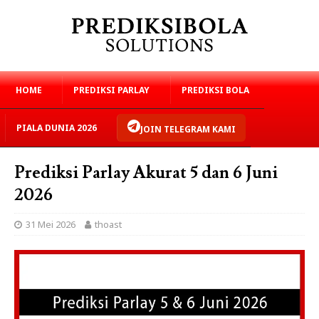
HOME
PREDIKSI PARLAY
PREDIKSI BOLA
PIALA DUNIA 2026
JOIN TELEGRAM KAMI
Prediksi Parlay Akurat 5 dan 6 Juni
2026
31 Mei 2026
thoast