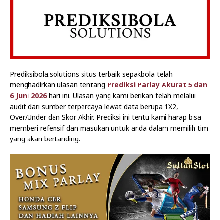
Prediksibola.solutions situs terbaik sepakbola telah
menghadirkan ulasan tentang
Prediksi Parlay Akurat 5 dan
6 Juni 2026
hari ini. Ulasan yang kami berikan telah melalui
audit dari sumber terpercaya lewat data berupa 1X2,
Over/Under dan Skor Akhir. Prediksi ini tentu kami harap bisa
memberi refensif dan masukan untuk anda dalam memilih tim
yang akan bertanding.