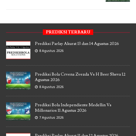
PREDIKSI TERBARU
Prediksi Parlay Akurat 13 dan 14 Agustus 2026
8 Agustus 2026
Prediksi Bola Crvena Zvezda Vs H Beer Sheva 12
Agustus 2026
8 Agustus 2026
Prediksi Bola Independiente Medellin Vs
Millonarios 11 Agustus 2026
7 Agustus 2026
Prediksi Parlay Akurat 11 dan 12 Agustus 2026