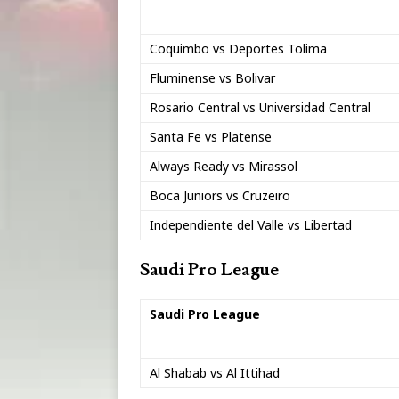
Coquimbo vs Deportes Tolima
Fluminense vs Bolivar
Rosario Central vs Universidad Central
Santa Fe vs Platense
Always Ready vs Mirassol
Boca Juniors vs Cruzeiro
Independiente del Valle vs Libertad
Saudi Pro League
Saudi Pro League
Al Shabab vs Al Ittihad