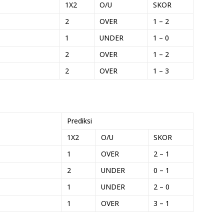
1X2
O/U
SKOR
2
OVER
1 – 2
1
UNDER
1 – 0
2
OVER
1 – 2
2
OVER
1 – 3
Prediksi
1X2
O/U
SKOR
1
OVER
2 – 1
2
UNDER
0 – 1
1
UNDER
2 – 0
1
OVER
3 – 1