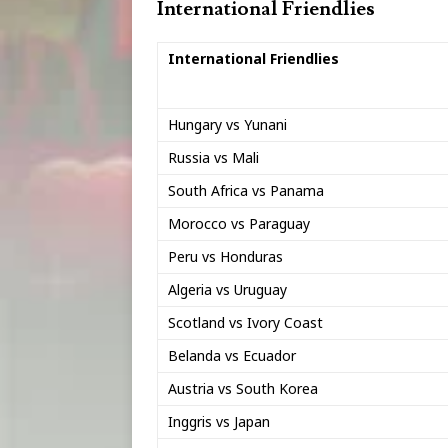
International Friendlies
International Friendlies
Hungary vs Yunani
Russia vs Mali
South Africa vs Panama
Morocco vs Paraguay
Peru vs Honduras
Algeria vs Uruguay
Scotland vs Ivory Coast
Belanda vs Ecuador
Austria vs South Korea
Inggris vs Japan