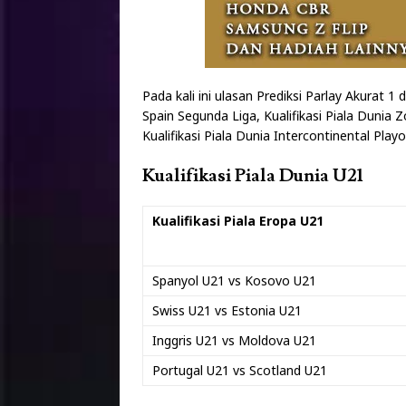
Pada kali ini ulasan Prediksi Parlay Akurat 1 
Spain Segunda Liga, Kualifikasi Piala Dunia 
Kualifikasi Piala Dunia Intercontinental Playo
Kualifikasi Piala Dunia U21
Kualifikasi Piala Eropa U21
Spanyol U21 vs Kosovo U21
Swiss U21 vs Estonia U21
Inggris U21 vs Moldova U21
Portugal U21 vs Scotland U21