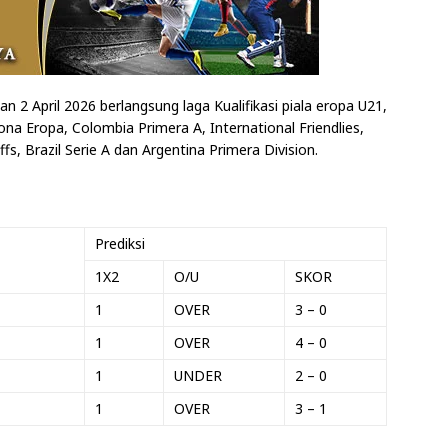
dan 2 April 2026 berlangsung laga Kualifikasi piala eropa U21,
Zona Eropa, Colombia Primera A, International Friendlies,
ffs, Brazil Serie A dan Argentina Primera Division.
Prediksi
1X2
O/U
SKOR
1
OVER
3 – 0
1
OVER
4 – 0
1
UNDER
2 – 0
1
OVER
3 – 1