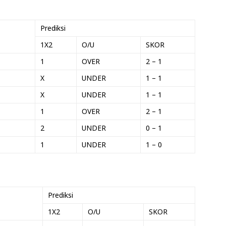
Prediksi
1X2
O/U
SKOR
1
OVER
2 – 1
X
UNDER
1 – 1
X
UNDER
1 – 1
1
OVER
2 – 1
2
UNDER
0 – 1
1
UNDER
1 – 0
Prediksi
1X2
O/U
SKOR