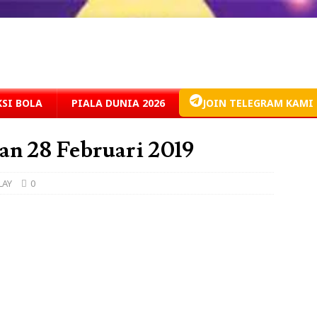
KSI BOLA
PIALA DUNIA 2026
JOIN TELEGRAM KAMI
an 28 Februari 2019
LAY
0