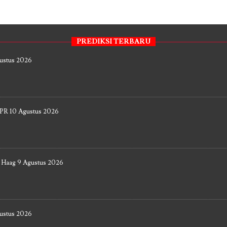
PREDIKSI TERBARU
gustus 2026
o PR 10 Agustus 2026
 Haag 9 Agustus 2026
gustus 2026