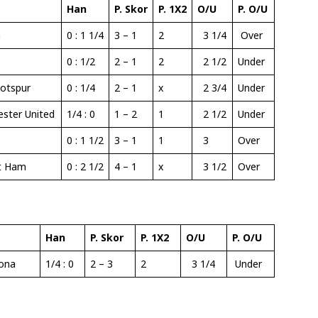
Han
P. Skor
P. 1X2
O/U
P. O/U
h
0 : 1 1/4
3 – 1
2
3 1/4
Over
0 : 1/2
2 – 1
2
2 1/2
Under
otspur
0 : 1/4
2 – 1
x
2 3/4
Under
ester United
1/4 : 0
1 – 2
1
2 1/2
Under
0 : 1 1/2
3 – 1
1
3
Over
st Ham
0 : 2 1/2
4 – 1
x
3 1/2
Over
Han
P. Skor
P. 1X2
O/U
P. O/U
lona
1/4 : 0
2 – 3
2
3 1/4
Under