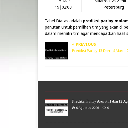
15 Mar
Villarreal
vs
Zenit 
19|02:00
Petersburg
Tabel Diatas adalah
prediksi parlay malam
panutan untuk pemilihan tim yang akan di p
dalam memilih tim agar mendapatkan hasil s
PREVIOUS
Prediksi Parlay 13 Dan 14 Maret 
Prediksi Parlay Akurat 11 dan 12 A
6 Agustus 2026
0