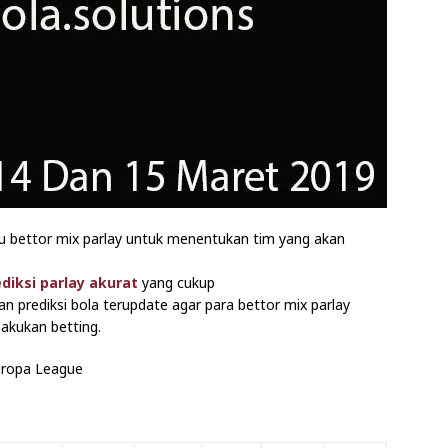
tu bettor mix parlay untuk menentukan tim yang akan
diksi parlay akurat
yang cukup
n prediksi bola terupdate agar para bettor mix parlay
akukan betting.
uropa League