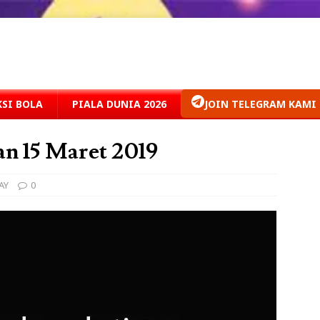
KSI BOLA
PIALA DUNIA 2026
JOIN TELEGRAM KAMI
an 15 Maret 2019
AY
0