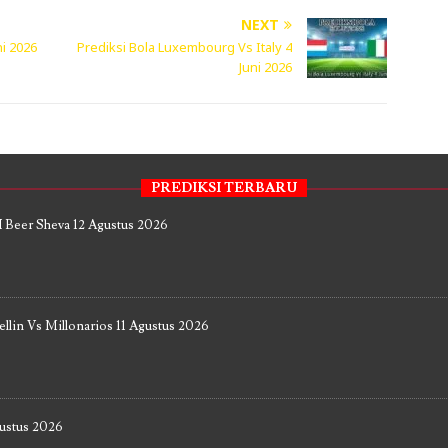
NEXT
ni 2026
Prediksi Bola Luxembourg Vs Italy 4
Juni 2026
PREDIKSI TERBARU
H Beer Sheva 12 Agustus 2026
llin Vs Millonarios 11 Agustus 2026
gustus 2026