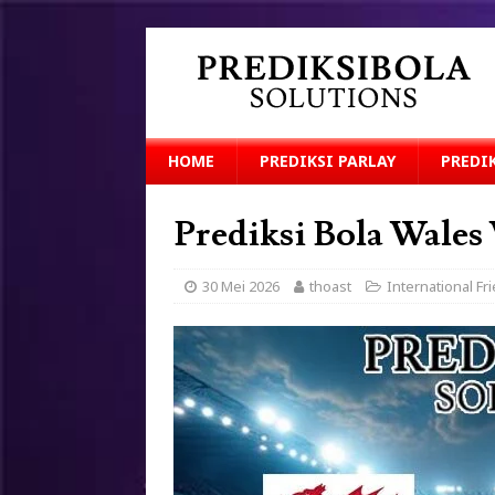
HOME
PREDIKSI PARLAY
PREDI
Prediksi Bola Wales
30 Mei 2026
thoast
International Fr