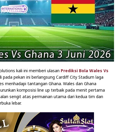
olutions kali ini memberi ulasan
Prediksi Bola Wales Vs
di pada pekan ini berlangsung Cardiff City Stadium laga
ales menhadapi tantangan Ghana. Wales dan Ghana
urunkan komposisi line up terbaik pada menit pertama
jalan sengit atas permainan utama dari kedua tim dan
rbuka lebar.