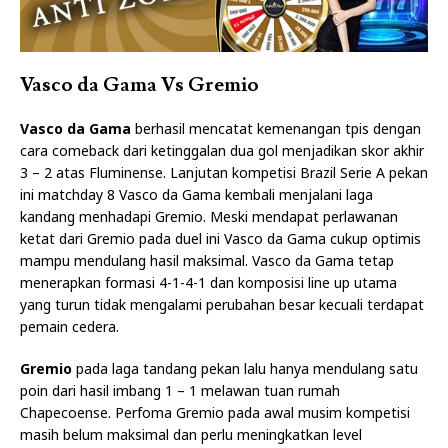
Vasco da Gama Vs Gremio
Vasco da Gama
berhasil mencatat kemenangan tpis dengan
cara comeback dari ketinggalan dua gol menjadikan skor akhir
3 – 2 atas Fluminense. Lanjutan kompetisi Brazil Serie A pekan
ini matchday 8 Vasco da Gama kembali menjalani laga
kandang menhadapi Gremio. Meski mendapat perlawanan
ketat dari Gremio pada duel ini Vasco da Gama cukup optimis
mampu mendulang hasil maksimal. Vasco da Gama tetap
menerapkan formasi 4-1-4-1 dan komposisi line up utama
yang turun tidak mengalami perubahan besar kecuali terdapat
pemain cedera.
Gremio
pada laga tandang pekan lalu hanya mendulang satu
poin dari hasil imbang 1 – 1 melawan tuan rumah
Chapecoense. Perfoma Gremio pada awal musim kompetisi
masih belum maksimal dan perlu meningkatkan level