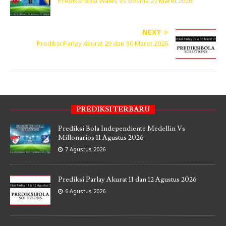
Prediksi Bola Wales Vs Bosnia 27 Maret 2026
NEXT
Prediksi Parlay Akurat 29 dan 30 Maret 2026
PREDIKSI TERBARU
Prediksi Bola Independiente Medellin Vs
Millonarios 11 Agustus 2026
7 Agustus 2026
Prediksi Parlay Akurat 11 dan 12 Agustus 2026
6 Agustus 2026