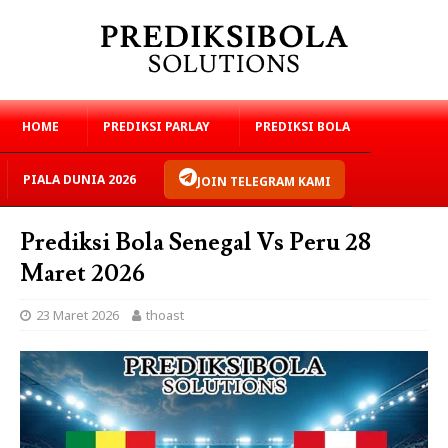
HOME
PREDIKSI PARLAY
PREDIKSI BOLA
PIALA DUNIA 2026
JOIN TELEGRAM KAMI
Prediksi Bola Senegal Vs Peru 28
Maret 2026
23 Maret 2026
thoast