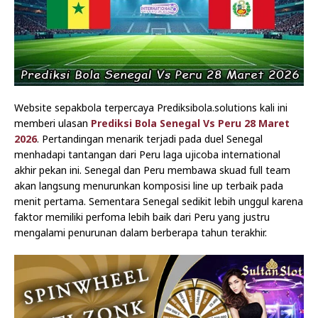
Website sepakbola terpercaya Prediksibola.solutions kali ini
memberi ulasan
Prediksi Bola Senegal Vs Peru 28 Maret
2026
. Pertandingan menarik terjadi pada duel Senegal
menhadapi tantangan dari Peru laga ujicoba international
akhir pekan ini. Senegal dan Peru membawa skuad full team
akan langsung menurunkan komposisi line up terbaik pada
menit pertama. Sementara Senegal sedikit lebih unggul karena
faktor memiliki perfoma lebih baik dari Peru yang justru
mengalami penurunan dalam berberapa tahun terakhir.