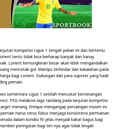
anjutan kompetisi Ligue 1 tengah pekan ini dan bertemu
orient tentu tidak bisa berharap banyak dan hanay
aik. Lorient kemungkinan besar akan lebih mengandalkan
uang mencetak gol. Mampu terhindar dari kekalahan pada
harga bagi Lorient. Dukungan dari para supoter yang hadir
ding pemain.
emen sementara Ligue 1 setelah mencatat kemenangan
Brest. PSG melakoni laga tandang pada lanjutan kompetisi
target menang. Enrique mengangap persaingan musim ini
a pemain harus terus fokus menjaga konsistensi permainan.
rada dalam kondisi fit jelas menjadi kabar bagus bagi
 memberi peringatan bagi tim nya agar tidak lengah