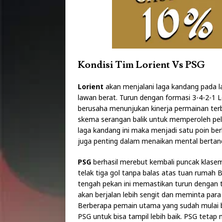
Kondisi Tim Lorient Vs PSG
Lorient
akan menjalani laga kandang pada l
lawan berat. Turun dengan formasi 3-4-2-1 L
berusaha menunjukan kinerja permainan terb
skema serangan balik untuk memperoleh pel
laga kandang ini maka menjadi satu poin ber
juga penting dalam menaikan mental bertan
PSG
berhasil merebut kembali puncak klas
telak tiga gol tanpa balas atas tuan rumah 
tengah pekan ini memastikan turun dengan 
akan berjalan lebih sengit dan meminta par
Berberapa pemain utama yang sudah mulai be
PSG untuk bisa tampil lebih baik. PSG tetap