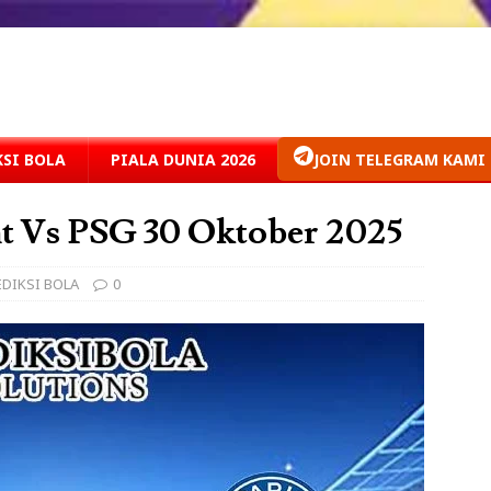
KSI BOLA
PIALA DUNIA 2026
JOIN TELEGRAM KAMI
nt Vs PSG 30 Oktober 2025
EDIKSI BOLA
0