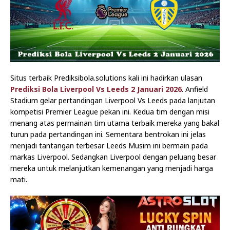
Situs terbaik Prediksibola.solutions kali ini hadirkan ulasan
Prediksi Bola Liverpool Vs Leeds 2 Januari 2026
. Anfield
Stadium gelar pertandingan Liverpool Vs Leeds pada lanjutan
kompetisi Premier League pekan ini. Kedua tim dengan misi
menang atas permainan tim utama terbaik mereka yang bakal
turun pada pertandingan ini. Sementara bentrokan ini jelas
menjadi tantangan terbesar Leeds Musim ini bermain pada
markas Liverpool. Sedangkan Liverpool dengan peluang besar
mereka untuk melanjutkan kemenangan yang menjadi harga
mati.