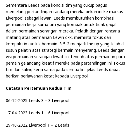
Sementara Leeds pada kondisi tim yang cukup bagus
menjelang pertandingan tandang mereka pekan ini ke markas
Liverpool sebagai lawan. Leeds membutuhkan kombinasi
permainan kerja sama tim yang kompak untuk tidak gagal
dalam permainan serangan mereka. Pelatih dengan rencana
matang atas permainan Lewin dkk, meminta fokus dan
kompak tim untuk bermain. 3-5-2 menjadi line up yang telah di
susun pelatih atas strategi bermain menyerang. Leeds dengan
visi permainan serangan lewat lini tengah atas permainan para
pemain gelandang kreatif mereka pada pertandingan ini. Fokus
tim dan saling kerja sama pada semua lini jelas Leeds dapat
berikan perlawanan ketat kepada Liverpool.
Catatan Pertemuan Kedua Tim
06-12-2025 Leeds 3 – 3 Liverpool
17-04-2023 Leeds 1 – 6 Liverpool
29-10-2022 Liverpool 1 – 2 Leeds