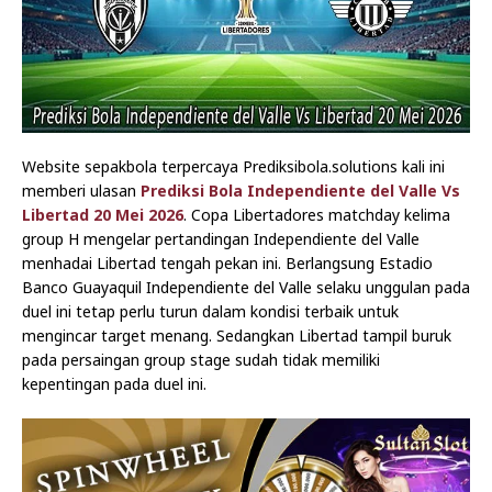
Website sepakbola terpercaya Prediksibola.solutions kali ini
memberi ulasan
Prediksi Bola Independiente del Valle Vs
Libertad 20 Mei 2026
. Copa Libertadores matchday kelima
group H mengelar pertandingan Independiente del Valle
menhadai Libertad tengah pekan ini. Berlangsung Estadio
Banco Guayaquil Independiente del Valle selaku unggulan pada
duel ini tetap perlu turun dalam kondisi terbaik untuk
mengincar target menang. Sedangkan Libertad tampil buruk
pada persaingan group stage sudah tidak memiliki
kepentingan pada duel ini.