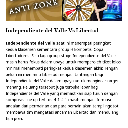
Independiente del Valle Vs Libertad
Independiente del Valle
saat ini menempati peringkat
kedua klasemen sementara group H kompetisi Copa
Libertadores. Sisa laga group stage Independiente del Valle
masih harus fokus dalam upaya untuk memperoleh tiket lolos
minimal menempati peringkat kedua klasemen akhir. Tengah
pekan ini menjamu Libertad menjadi tantangan bagi
Independiente del Valle dalam upaya untuk mengincar target
menang. Peluang tersebut juga terbuka lebar bagi
Independiente del Valle yang memastikan siap turun dengan
komposisi line up terbaik. 4-1-4-1 masih menjadi formasi
andalan dari permainan dan para pemain akan tampil ngotot
membawa tim mengatasi ancaman Libertad dan mendulang
tiga poin.