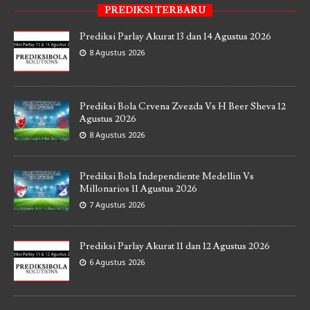
PREDIKSI TERBARU
Prediksi Parlay Akurat 13 dan 14 Agustus 2026
8 Agustus 2026
Prediksi Bola Crvena Zvezda Vs H Beer Sheva 12
Agustus 2026
8 Agustus 2026
Prediksi Bola Independiente Medellin Vs
Millonarios 11 Agustus 2026
7 Agustus 2026
Prediksi Parlay Akurat 11 dan 12 Agustus 2026
6 Agustus 2026