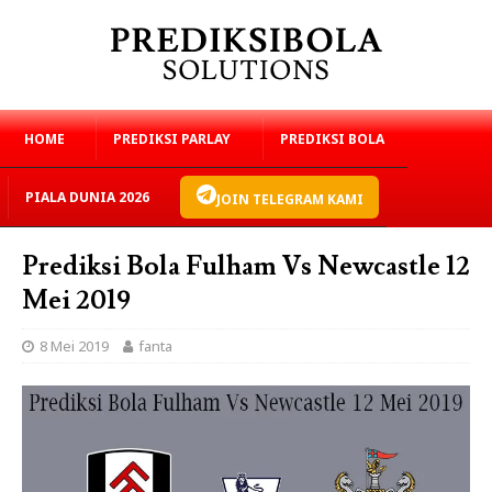
HOME
PREDIKSI PARLAY
PREDIKSI BOLA
PIALA DUNIA 2026
JOIN TELEGRAM KAMI
Prediksi Bola Fulham Vs Newcastle 12
Mei 2019
8 Mei 2019
fanta