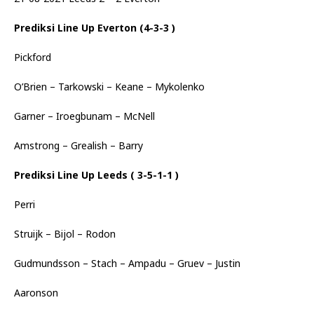
Prediksi Line Up Everton (4-3-3 )
Pickford
O’Brien – Tarkowski – Keane – Mykolenko
Garner – Iroegbunam – McNell
Amstrong – Grealish – Barry
Prediksi Line Up Leeds ( 3-5-1-1 )
Perri
Struijk – Bijol – Rodon
Gudmundsson – Stach – Ampadu – Gruev – Justin
Aaronson