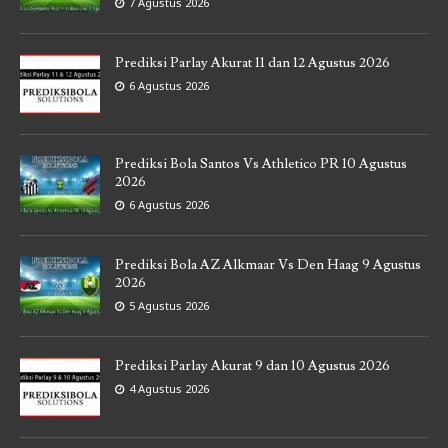
7 Agustus 2026
Prediksi Parlay Akurat 11 dan 12 Agustus 2026
6 Agustus 2026
Prediksi Bola Santos Vs Athletico PR 10 Agustus
2026
6 Agustus 2026
Prediksi Bola AZ Alkmaar Vs Den Haag 9 Agustus
2026
5 Agustus 2026
Prediksi Parlay Akurat 9 dan 10 Agustus 2026
4 Agustus 2026