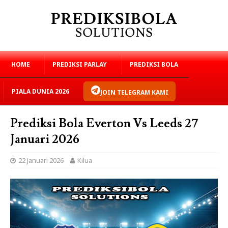
HOME
PREDIKSI PARLAY
PREDIKSI BOLA
PIALA DUNIA 2026
JOIN TELEGRAM KAMI
Prediksi Bola Everton Vs Leeds 27
Januari 2026
22 Januari 2026
Kilua