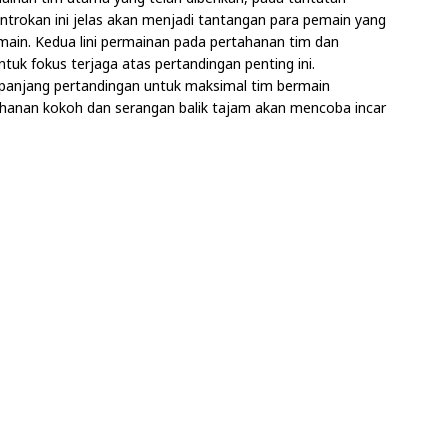
trokan ini jelas akan menjadi tantangan para pemain yang
ermain. Kedua lini permainan pada pertahanan tim dan
uk fokus terjaga atas pertandingan penting ini.
epanjang pertandingan untuk maksimal tim bermain
hanan kokoh dan serangan balik tajam akan mencoba incar