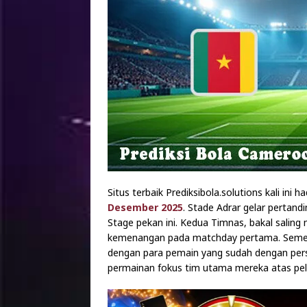
Situs terbaik Prediksibola.solutions kali ini 
Desember 2025
. Stade Adrar gelar pertand
Stage pekan ini. Kedua Timnas, bakal salin
kemenangan pada matchday pertama. Sement
dengan para pemain yang sudah dengan pe
permainan fokus tim utama mereka atas pel