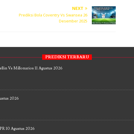
NEXT
Prediksi Bola Coventry Vs Swansea 26
Desember 2025
PREDIKSI TERBARU
llin Vs Millonarios 11 Agustus 2026
gustus 2026
o PR 10 Agustus 2026