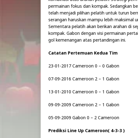
permainan fokus dan kompak. Sedangkan ben
telah menjadi pilihan pelatih untuk turun b
serangan haruskan mampu lebih maksimal unt
Sementara pelatih akan berikan arahan di s
kompak. Gabon dengan visi permainan perta
gol kemenangan atas pertandingan ini.
Catatan Pertemuan Kedua Tim
23-01-2017 Cameroon 0 – 0 Gabon
07-09-2016 Cameroon 2 – 1 Gabon
13-01-2010 Cameroon 0 – 1 Gabon
09-09-2009 Cameroon 2 – 1 Gabon
05-09-2009 Gabon 0 – 2 Cameroon
Prediksi Line Up Cameroon( 4-3-3 )