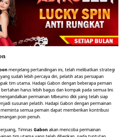
on
oon
menjelang pertandingan ini, telah melibatkan strategi
yang sudah lebih percaya diri, pelatih atas persiapan
pak tim utama. Hadapi Gabon dengan beberapa pemain
bertahan harus lebih bagus dan kompak pada semua lini.
l mengandalkan permainan Mbeumo dkk yang telah siap
enjadi susunan pelatih. Hadapi Gabon dengan permainan
ih meminta semua pemain dapat memberikan kontribusi
enangan poin penuh.
berjuang, Timnas
Gabon
akan mencoba permainan
mainan tim utama yang telah diberikan, pada tuntutan