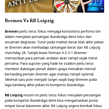
Bremen Vs RB Leipzig
Bremen
perlu terus fokus menjaga konsistensi perfoma tim
dalam menjalani persaingan Bundesliga demi lolos dari
ancaman degrasasi. Turun pada markas besar klub akhir pekan
ini Bremen akan menhadapi tantangan berat dari RB Leipzig
matchday 28. Tampil lewat formasi 4-2-3-1 Bremen
memastikan para pemain andalan akan tampil sejak menit
pertama. Para supoter yang hadir ke stadion perlu terus
memberi dukungan penuh dalam upaya menaikan mental
bertanding pemain Bremen agar mampu tampil optimal.
Minimal satu poin menjadi target wajib bagi Bremen pada
laga kandang akhir pekan ini kompetisi Bundesliga.
RB Leipzig
musim ini perlu terus fokus menjalani persaingan
pada kompetisi Bundesliga demi bisa mengamankan posisi
empat besar klasemen akhir. RB Leipzig segera kembali fokus