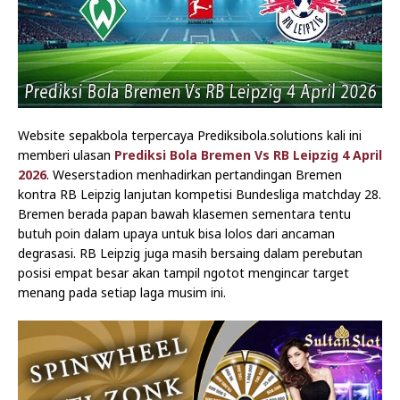
Website sepakbola terpercaya Prediksibola.solutions kali ini
memberi ulasan
Prediksi Bola Bremen Vs RB Leipzig 4 April
2026
. Weserstadion menhadirkan pertandingan Bremen
kontra RB Leipzig lanjutan kompetisi Bundesliga matchday 28.
Bremen berada papan bawah klasemen sementara tentu
butuh poin dalam upaya untuk bisa lolos dari ancaman
degrasasi. RB Leipzig juga masih bersaing dalam perebutan
posisi empat besar akan tampil ngotot mengincar target
menang pada setiap laga musim ini.