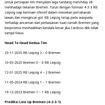
untuk persiapan tim menjalani laga tandang matchday 28
menhadapi tekanan Bremen. Turun dengan formasi 4-3-3 RB
Leipzig siap bermain ofensif dalam menekan pertahanan
lawan dan mengincar gol. RB Leipzig tetap perlu waspada
terhadap ancaman dari perlawanan tuan rumah Bremen yang
berpotensi menhadirkan kendala besar jika Cardoso dkk tidak
tampil fokus.
Head To Head Kedua Tim
23-11-2025 RB Leipzig 2 – 0 Bremen
10-05-2025 Bremen 0 – 0 RB Leipzig
12-01-2025 RB Leipzig 4 – 2 Bremen
11-05-2024 RB Leipzig 1 – 1 Bremen
19-12-2023 Bremen 1 – 1 RB Leipzig
Prediksi Line Up Bremen (4-2-3-1)