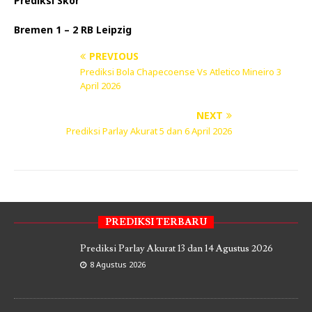
Prediksi Skor
Bremen 1 – 2 RB Leipzig
PREVIOUS
Prediksi Bola Chapecoense Vs Atletico Mineiro 3
April 2026
NEXT
Prediksi Parlay Akurat 5 dan 6 April 2026
PREDIKSI TERBARU
Prediksi Parlay Akurat 13 dan 14 Agustus 2026
8 Agustus 2026