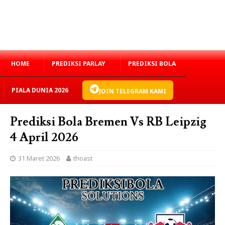
HOME
PREDIKSI PARLAY
PREDIKSI BOLA
PIALA DUNIA 2026
JOIN TELEGRAM KAMI
Prediksi Bola Bremen Vs RB Leipzig
4 April 2026
31 Maret 2026
thoast