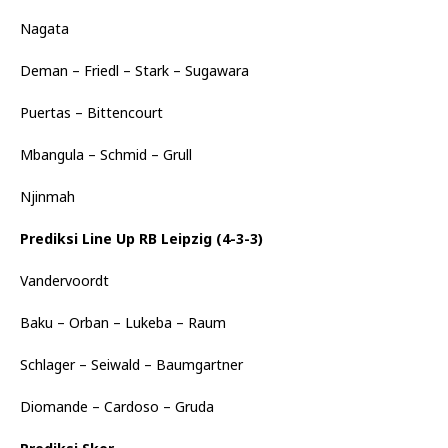
Nagata
Deman – Friedl – Stark – Sugawara
Puertas – Bittencourt
Mbangula – Schmid – Grull
Njinmah
Prediksi Line Up RB Leipzig (4-3-3)
Vandervoordt
Baku – Orban – Lukeba – Raum
Schlager – Seiwald – Baumgartner
Diomande – Cardoso – Gruda