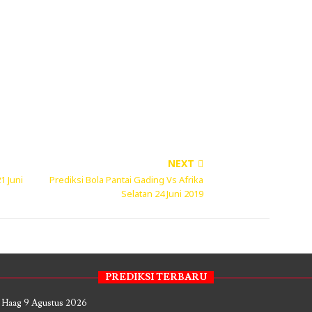
NEXT
1 Juni
Prediksi Bola Pantai Gading Vs Afrika
Selatan 24 Juni 2019
PREDIKSI TERBARU
 Haag 9 Agustus 2026