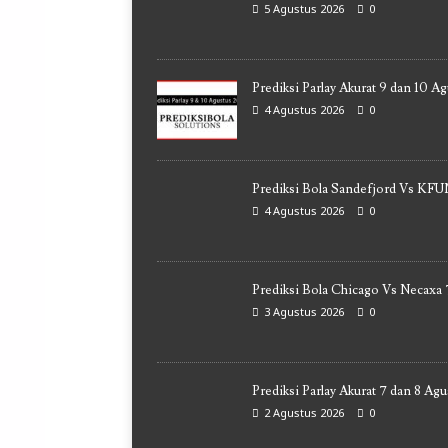
5 Agustus 2026
0
Prediksi Parlay Akurat 9 dan 10 A
4 Agustus 2026
0
Prediksi Bola Sandefjord Vs KF
4 Agustus 2026
0
Prediksi Bola Chicago Vs Necaxa
3 Agustus 2026
0
Prediksi Parlay Akurat 7 dan 8 Ag
2 Agustus 2026
0