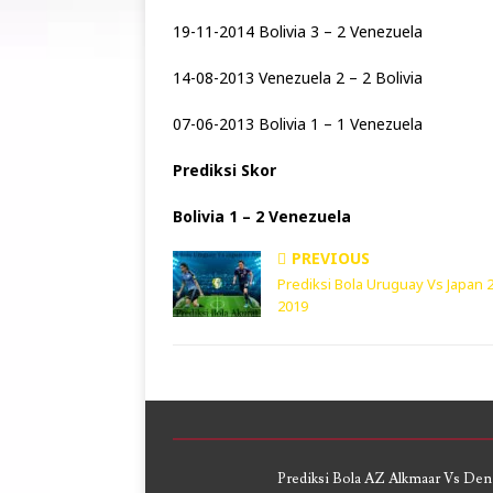
19-11-2014 Bolivia 3 – 2 Venezuela
14-08-2013 Venezuela 2 – 2 Bolivia
07-06-2013 Bolivia 1 – 1 Venezuela
Prediksi Skor
Bolivia 1 – 2 Venezuela
PREVIOUS
Prediksi Bola Uruguay Vs Japan 2
2019
Prediksi Bola AZ Alkmaar Vs Den