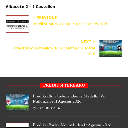
Albacete 2 – 1 Castellon
PREVIOUS
Prediksi Parlay Akurat 29 dan 30 Maret 2026
NEXT
Prediksi Bola Athletico PR Vs Botafogo 30 Maret
2026
PREDIKSI TERBARU
Prediksi Bola Independiente Medellin Vs
Millonarios 11 Agustus 2026
7 Agustus 2026
Prediksi Parlay Akurat 11 dan 12 Agustus 2026