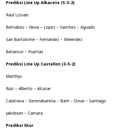
Prediksi Line Up Albacete (5-3-2)
Raul Lizoain
Bernabeu – Neva – Lopez – Sanchez – Aguado
San Bartolome – Fernandez – Melendez
Betancor – Puertas
Prediksi Line Up Castellon (3-5-2)
Matthys
Ruiz – Alberto – Alcazar
Calatrava – Gerenabarena – Barri – Doue – Santiago
Jakobsen – Camara
Prediksi Skor