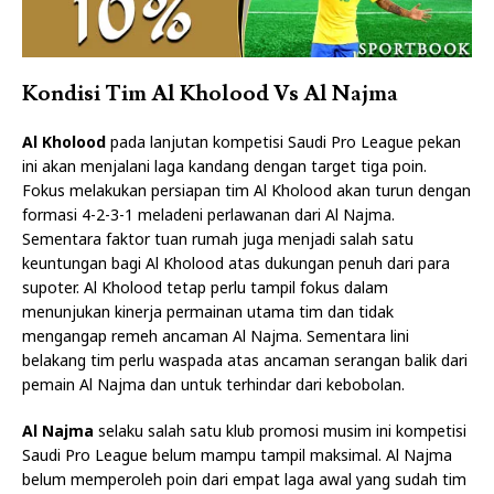
Kondisi Tim Al Kholood Vs Al Najma
Al Kholood
pada lanjutan kompetisi Saudi Pro League pekan
ini akan menjalani laga kandang dengan target tiga poin.
Fokus melakukan persiapan tim Al Kholood akan turun dengan
formasi 4-2-3-1 meladeni perlawanan dari Al Najma.
Sementara faktor tuan rumah juga menjadi salah satu
keuntungan bagi Al Kholood atas dukungan penuh dari para
supoter. Al Kholood tetap perlu tampil fokus dalam
menunjukan kinerja permainan utama tim dan tidak
mengangap remeh ancaman Al Najma. Sementara lini
belakang tim perlu waspada atas ancaman serangan balik dari
pemain Al Najma dan untuk terhindar dari kebobolan.
Al Najma
selaku salah satu klub promosi musim ini kompetisi
Saudi Pro League belum mampu tampil maksimal. Al Najma
belum memperoleh poin dari empat laga awal yang sudah tim