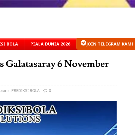
KSI BOLA
PIALA DUNIA 2026
JOIN TELEGRAM KAMI
Vs Galatasaray 6 November
pions
,
PREDIKSI BOLA
0