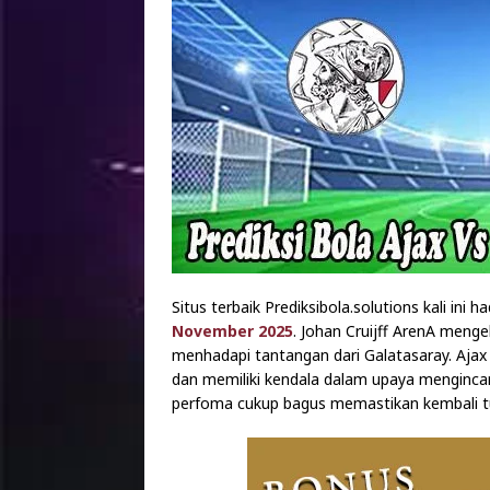
Situs terbaik Prediksibola.solutions kali ini 
November 2025
. Johan Cruijff ArenA men
menhadapi tantangan dari Galatasaray. Aja
dan memiliki kendala dalam upaya menginc
perfoma cukup bagus memastikan kembali tu