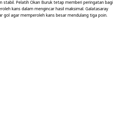
um stabil. Pelatih Okan Buruk tetap memberi peringatan bagi
roleh kans dalam mengincar hasil maksimal. Galatasaray
r gol agar memperoleh kans besar mendulang tiga poin.