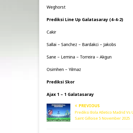
Weghorst
Prediksi Line Up Galatasaray (4-4-2)
Cakir
Sallai – Sanchez – Bardakci – Jakobs
Sane – Lemina – Torreira – Akgun
Osimhen – Yilmaz
Prediksi Skor
Ajax 1 – 1 Galatasaray
PREVIOUS
Prediksi Bola Atletico Madrid Vs
Saint Gilloise 5 November 2025