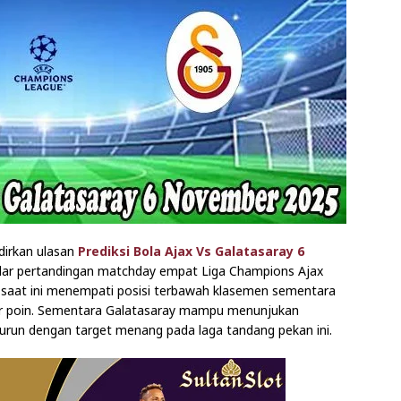
hadirkan ulasan
Prediksi Bola Ajax Vs Galatasaray 6
gelar pertandingan matchday empat Liga Champions Ajax
x saat ini menempati posisi terbawah klasemen sementara
ar poin. Sementara Galatasaray mampu menunjukan
run dengan target menang pada laga tandang pekan ini.