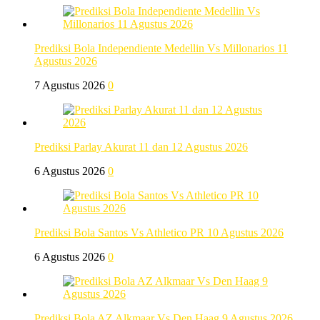
Prediksi Bola Independiente Medellin Vs Millonarios 11
Agustus 2026
7 Agustus 2026
0
Prediksi Parlay Akurat 11 dan 12 Agustus 2026
6 Agustus 2026
0
Prediksi Bola Santos Vs Athletico PR 10 Agustus 2026
6 Agustus 2026
0
Prediksi Bola AZ Alkmaar Vs Den Haag 9 Agustus 2026